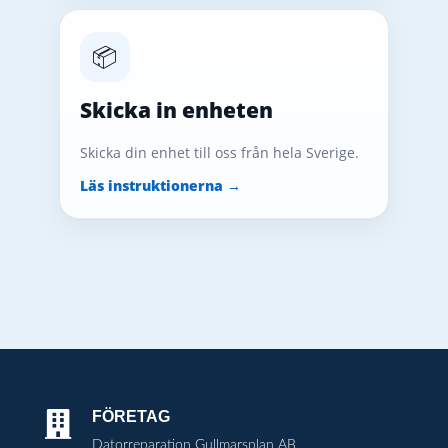
📦
Skicka in enheten
Skicka din enhet till oss från hela Sverige.
Läs instruktionerna →
FÖRETAG

Datorreparation Gullmarsplan AB