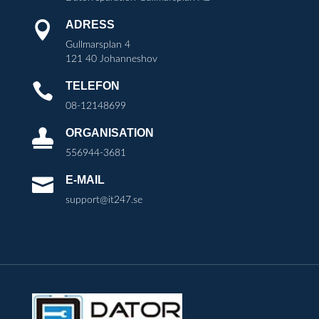
ADRESS

Gullmarsplan 4
121 40 Johanneshov
TELEFON

08-12148699
ORGANISATION

556944-3681
E-MAIL

support@it247.se