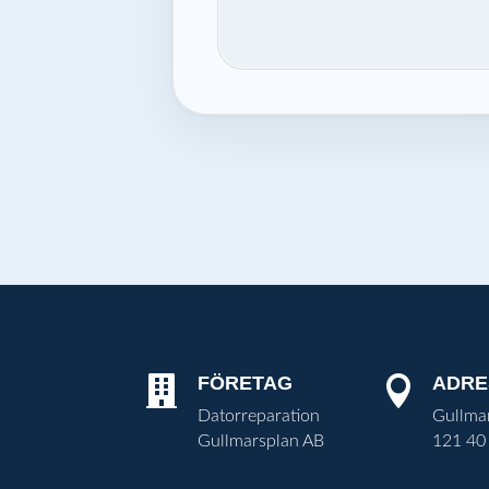
FÖRETAG
ADRE


Datorreparation
Gullma
Gullmarsplan AB
121 40