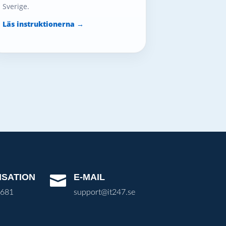
Sverige.
Läs instruktionerna →
ISATION
E-MAIL

3681
support@it247.se