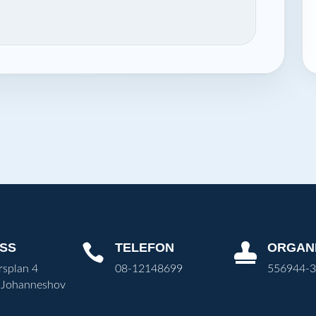
SS
TELEFON
ORGAN


rsplan 4
08-12148699
556944-
 Johanneshov