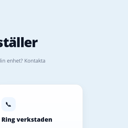
täller
din enhet? Kontakta
📞
Ring verkstaden