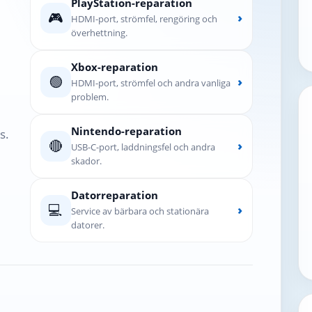
PlayStation-reparation
🎮
›
HDMI-port, strömfel, rengöring och
överhettning.
Xbox-reparation
🟢
›
HDMI-port, strömfel och andra vanliga
problem.
Nintendo-reparation
s.
🔴
›
USB-C-port, laddningsfel och andra
skador.
Datorreparation
💻
›
Service av bärbara och stationära
datorer.