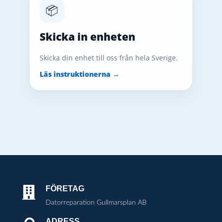
📦
Skicka in enheten
Skicka din enhet till oss från hela Sverige.
Läs instruktionerna →
FÖRETAG

Datorreparation Gullmarsplan AB
ADRESS