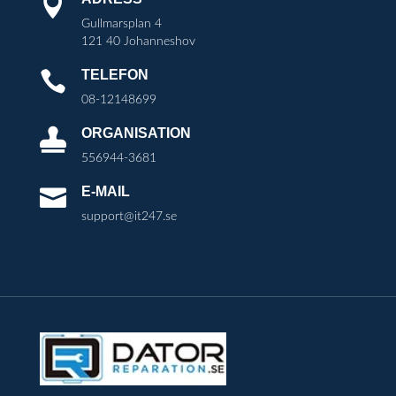

Gullmarsplan 4
121 40 Johanneshov
TELEFON

08-12148699
ORGANISATION

556944-3681
E-MAIL

support@it247.se