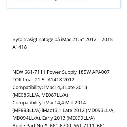
Byta trasigt nätagg på iMac 21.5" 2012 – 2015
A1418
NEW 661-7111 Power Supply 185W APA007
FOR Imac 21 5" A1418 2012
Compatibility: iMac14,3 Late 2013
(ME086LL/A, ME087LL/A)
Compatibility: iMac14,4 Mid 2014
(MF883LL/A) iMac13,1 Late 2012 (MD093LL/A,
MD094LL/A), Early 2013 (ME699LL/A)
Apple Part No #: 661-6700, 661-7111, 661-