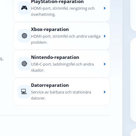
PlayStation-reparation
🎮
›
HDMI-port, strömfel, rengöring och
överhettning.
Xbox-reparation
🟢
›
HDMI-port, strömfel och andra vanliga
problem.
Nintendo-reparation
s.
🔴
›
USB-C-port, laddningsfel och andra
skador.
Datorreparation
💻
›
Service av bärbara och stationära
datorer.