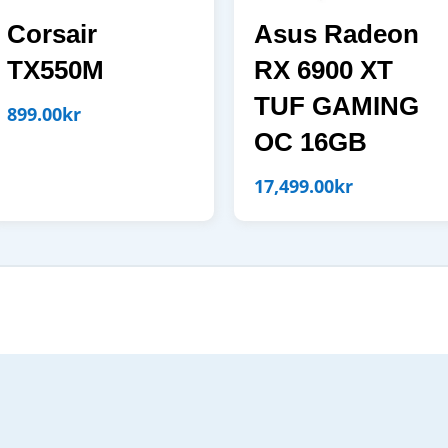
Corsair
Asus Radeon
TX550M
RX 6900 XT
TUF GAMING
899.00
kr
OC 16GB
17,499.00
kr