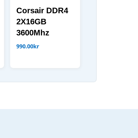
Corsair DDR4
2X16GB
3600Mhz
990.00
kr