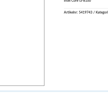
Intel Core i3-8100
Artikelnr:
5419743
Kategor