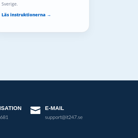
Sverige.
Läs instruktionerna →
ISATION
E-MAIL

3681
support@it247.se