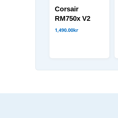
Corsair
RM750x V2
1,490.00
kr