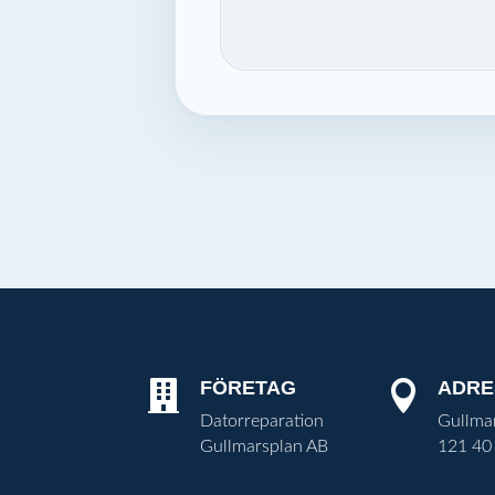
FÖRETAG
ADRE


Datorreparation
Gullma
Gullmarsplan AB
121 40