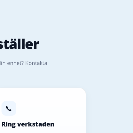
täller
din enhet? Kontakta
📞
Ring verkstaden