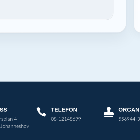
SS
TELEFON
ORGAN


rsplan 4
08-12148699
556944-
 Johanneshov