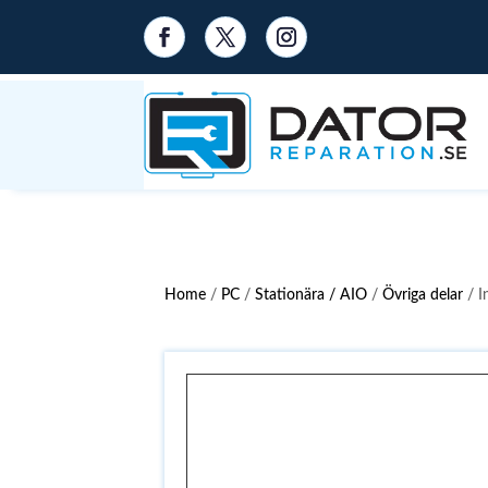
Home
/
PC
/
Stationära / AIO
/
Övriga delar
/ I