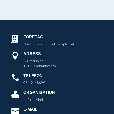
FÖRETAG

Datorreparation Gullmarsplan AB
ADRESS

Gullmarsplan 4
121 40 Johanneshov
TELEFON

08-12148699
ORGANISATION

556944-3681
E-MAIL
