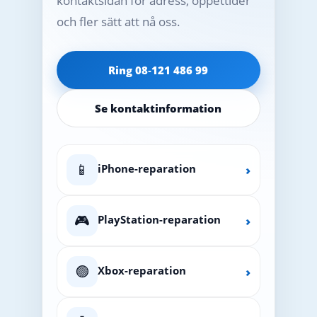
kontaktsidan för adress, öppettider
och fler sätt att nå oss.
Ring 08‑121 486 99
Se kontaktinformation
📱
iPhone-reparation
›
🎮
PlayStation-reparation
›
🟢
Xbox-reparation
›