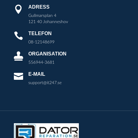
ADRESS

Gullmarsplan 4
121 40 Johanneshov
TELEFON

08-12148699
ORGANISATION

556944-3681
E-MAIL

support@it247.se