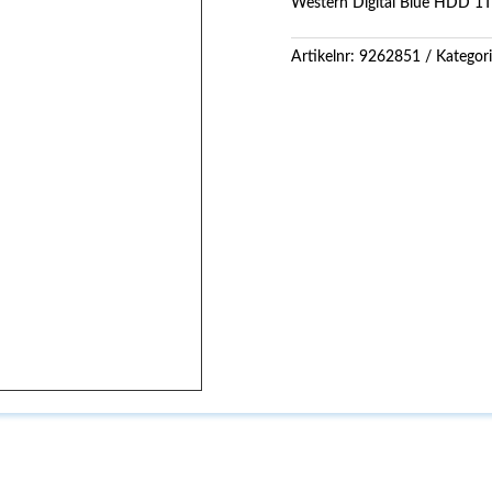
Western Digital Blue HDD 1
Artikelnr:
9262851
Kategor