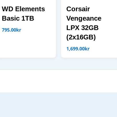
WD Elements
Corsair
Basic 1TB
Vengeance
LPX 32GB
795.00
kr
(2x16GB)
1,699.00
kr