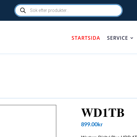
Products
search
STARTSIDA
SERVICE
WD1TB
899.00
kr