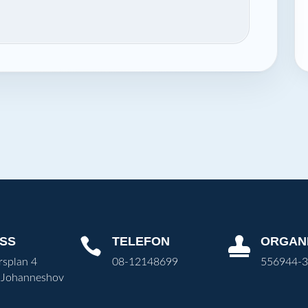
SS
TELEFON
ORGAN


rsplan 4
08-12148699
556944-
 Johanneshov