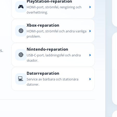
PlayStation-reparation
🎮
›
HDMI-port, strömfel, rengöring och
överhettning.
Xbox-reparation
🟢
›
HDMI-port, strömfel och andra vanliga
problem.
Nintendo-reparation
s.
🔴
›
USB-C-port, laddningsfel och andra
skador.
Datorreparation
💻
›
Service av bärbara och stationära
datorer.