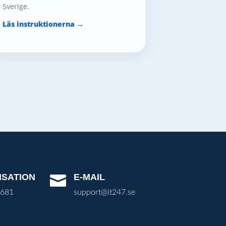
Sverige.
Läs instruktionerna →
ISATION
E-MAIL

3681
support@it247.se