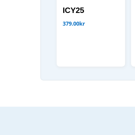
ICY25
379.00
kr