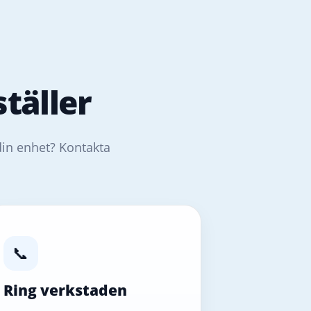
täller
din enhet? Kontakta
📞
Ring verkstaden