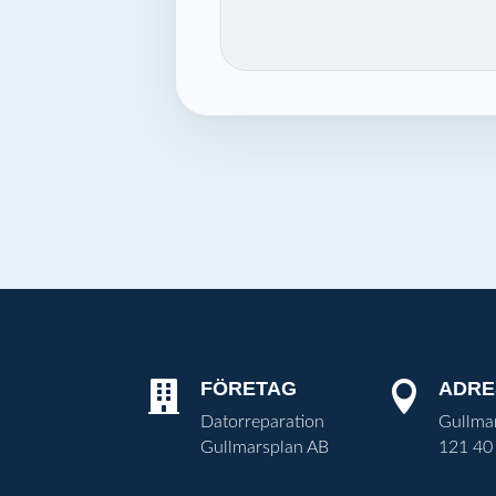
FÖRETAG
ADRE


Datorreparation
Gullma
Gullmarsplan AB
121 40