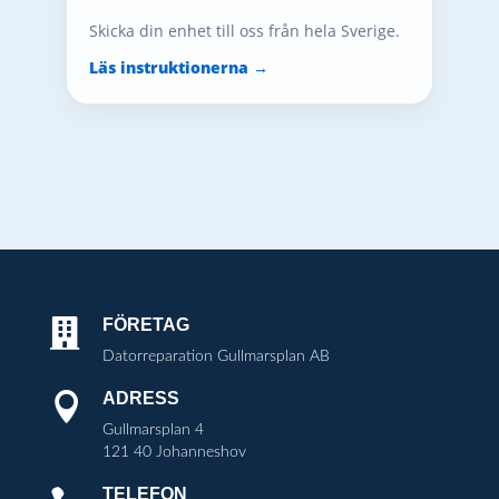
Skicka din enhet till oss från hela Sverige.
Läs instruktionerna →
FÖRETAG

Datorreparation Gullmarsplan AB
ADRESS

Gullmarsplan 4
121 40 Johanneshov
TELEFON