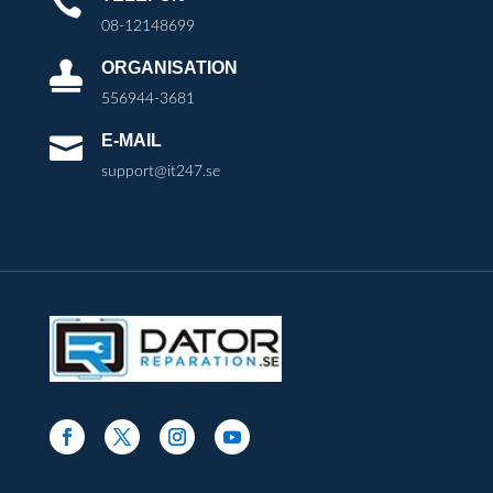

08-12148699
ORGANISATION

556944-3681
E-MAIL

support@it247.se