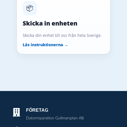
📦
Skicka in enheten
Skicka din enhet till oss från hela Sverige.
Läs instruktionerna →
FÖRETAG

Datorreparation Gullmarsplan AB