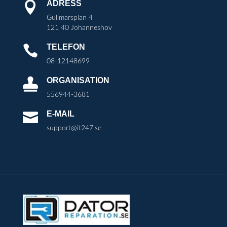
ADRESS

Gullmarsplan 4
121 40 Johanneshov
TELEFON

08-12148699
ORGANISATION

556944-3681
E-MAIL

support@it247.se