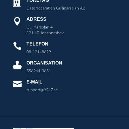
FÖRETAG

Datorreparation Gullmarsplan AB
ADRESS

Gullmarsplan 4
121 40 Johanneshov
TELEFON

08-12148699
ORGANISATION

556944-3681
E-MAIL

support@it247.se