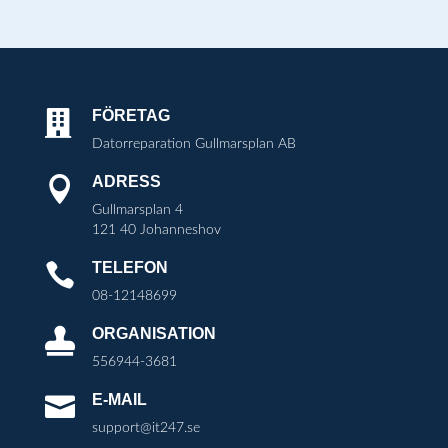
FÖRETAG

Datorreparation Gullmarsplan AB
ADRESS

Gullmarsplan 4
121 40 Johanneshov
TELEFON

08-12148699
ORGANISATION

556944-3681
E-MAIL

support@it247.se