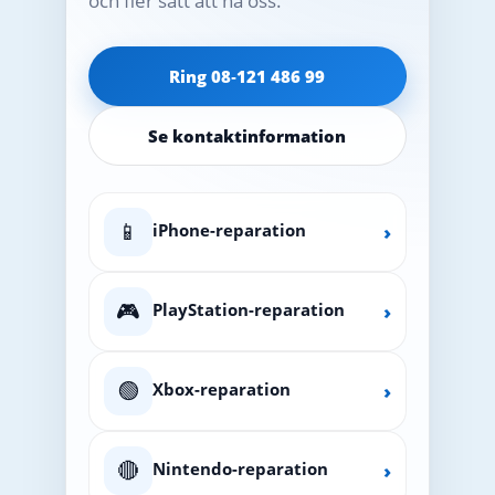
och fler sätt att nå oss.
Ring 08‑121 486 99
Se kontaktinformation
📱
iPhone-reparation
›
🎮
PlayStation-reparation
›
🟢
Xbox-reparation
›
🔴
Nintendo-reparation
›