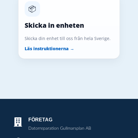
📦
Skicka in enheten
Skicka din enhet till oss från hela Sverige.
Läs instruktionerna →
FÖRETAG

Datorreparation Gullmarsplan AB