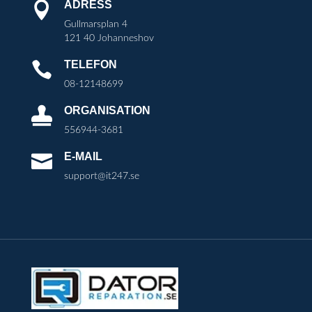
ADRESS

Gullmarsplan 4
121 40 Johanneshov
TELEFON

08-12148699
ORGANISATION

556944-3681
E-MAIL

support@it247.se