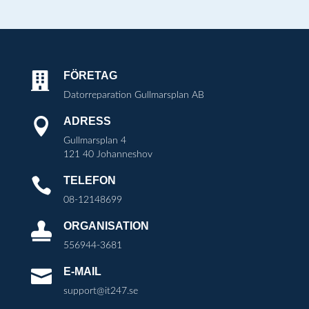
FÖRETAG

Datorreparation Gullmarsplan AB
ADRESS

Gullmarsplan 4
121 40 Johanneshov
TELEFON

08-12148699
ORGANISATION

556944-3681
E-MAIL

support@it247.se