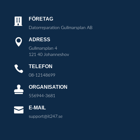
FÖRETAG

Datorreparation Gullmarsplan AB
ADRESS

Gullmarsplan 4
121 40 Johanneshov
TELEFON

08-12148699
ORGANISATION

556944-3681
E-MAIL

support@it247.se