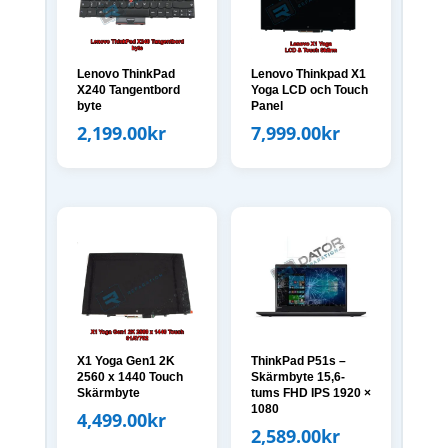
Lenovo ThinkPad
Lenovo Thinkpad X1
X240 Tangentbord
Yoga LCD och Touch
byte
Panel
2,199.00
kr
7,999.00
kr
X1 Yoga Gen1 2K
ThinkPad P51s –
2560 x 1440 Touch
Skärmbyte 15,6-
Skärmbyte
tums FHD IPS 1920 ×
1080
4,499.00
kr
2,589.00
kr