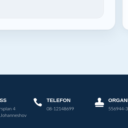
SS
TELEFON
ORGAN


rsplan 4
08-12148699
556944-
 Johanneshov