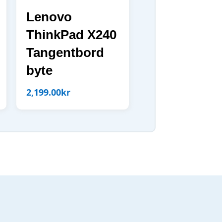
Lenovo
ThinkPad X240
Tangentbord
byte
2,199.00
kr