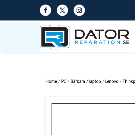
Home
/
PC
/
Bärbara / laptop
/
Lenovo
/
Think