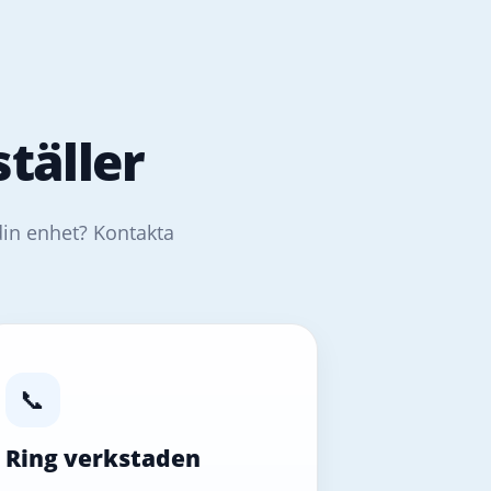
täller
din enhet? Kontakta
📞
Ring verkstaden