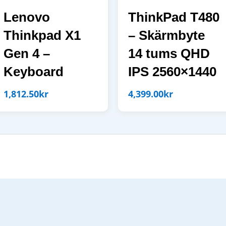
Lenovo
ThinkPad T480
Thinkpad X1
– Skärmbyte
Gen 4 –
14 tums QHD
Keyboard
IPS 2560×1440
1,812.50
kr
4,399.00
kr