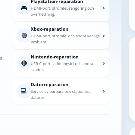
PlayStation-reparation
🎮
›
HDMI-port, strömfel, rengöring och
överhettning.
Xbox-reparation
🟢
›
HDMI-port, strömfel och andra vanliga
problem.
Nintendo-reparation
s.
🔴
›
USB-C-port, laddningsfel och andra
skador.
Datorreparation
💻
›
Service av bärbara och stationära
datorer.