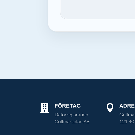
FÖRETAG
ADRE


Datorreparation
Gullma
Gullmarsplan AB
121 40