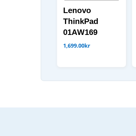
Lenovo
ThinkPad
01AW169
1,699.00
kr