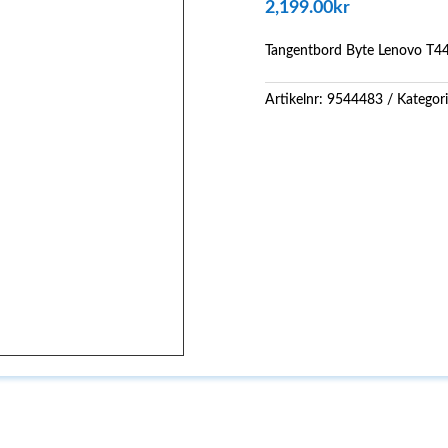
2,199.00
kr
Tangentbord Byte Lenovo T4
Artikelnr:
9544483
Kategor