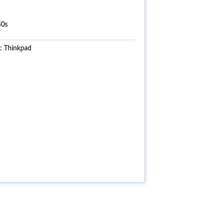
40s
i:
Thinkpad