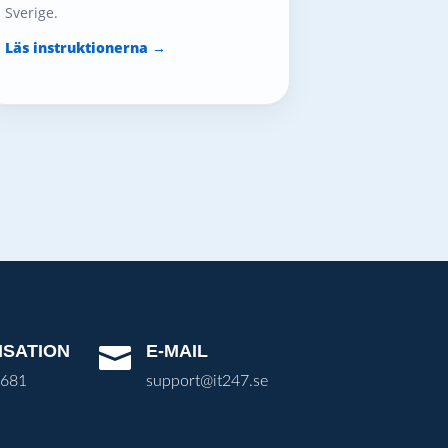
Sverige.
Läs instruktionerna →
ISATION
E-MAIL

3681
support@it247.se