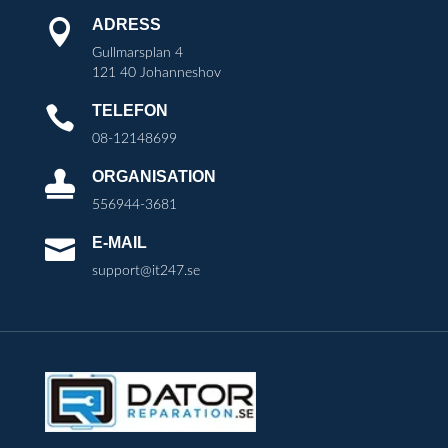
ADRESS

Gullmarsplan 4
121 40 Johanneshov
TELEFON

08-12148699
ORGANISATION

556944-3681
E-MAIL

support@it247.se