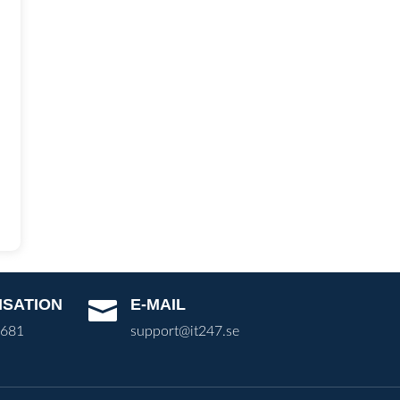
ISATION
E-MAIL

3681
support@it247.se