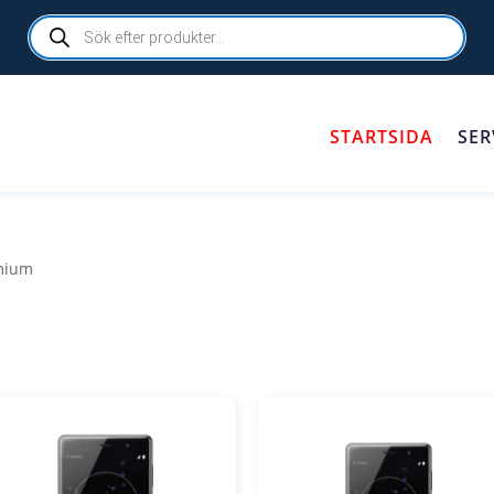
Products
search
STARTSIDA
SER
emium