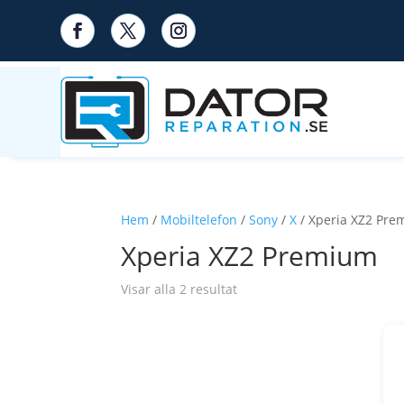
Hem
/
Mobiltelefon
/
Sony
/
X
/ Xperia XZ2 Pr
Xperia XZ2 Premium
Visar alla 2 resultat