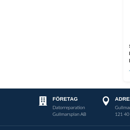
FÖRETAG
ADRE


Datorreparation
Gullma
Gullmarsplan AB
121 40