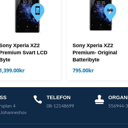
Sony Xperia XZ2
Sony Xperia XZ2
Premium Svart LCD
Premium- Original
Byte
Batteribyte
1,399.00
kr
795.00
kr
SS
TELEFON
ORGAN


rsplan 4
08-12148699
556944-
 Johanneshov