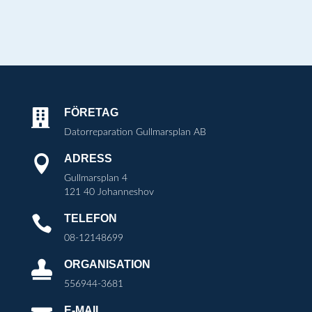
FÖRETAG

Datorreparation Gullmarsplan AB
ADRESS

Gullmarsplan 4
121 40 Johanneshov
TELEFON

08-12148699
ORGANISATION

556944-3681
E-MAIL