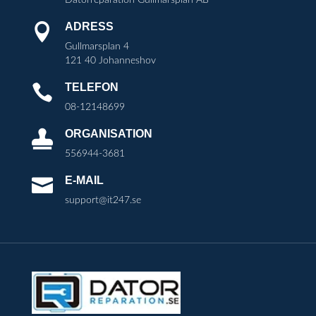
ADRESS

Gullmarsplan 4
121 40 Johanneshov
TELEFON

08-12148699
ORGANISATION

556944-3681
E-MAIL

support@it247.se