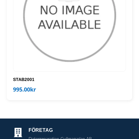
STAB2001
995.00
kr
FÖRETAG

Datorreparation Gullmarsplan AB