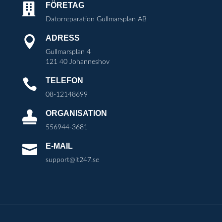
FÖRETAG

Datorreparation Gullmarsplan AB
ADRESS

Gullmarsplan 4
121 40 Johanneshov
TELEFON

08-12148699
ORGANISATION

556944-3681
E-MAIL

support@it247.se