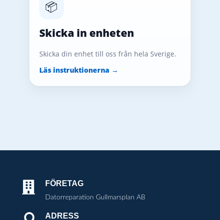
📦
Skicka in enheten
Skicka din enhet till oss från hela Sverige.
Läs instruktionerna →
FÖRETAG

Datorreparation Gullmarsplan AB
ADRESS
