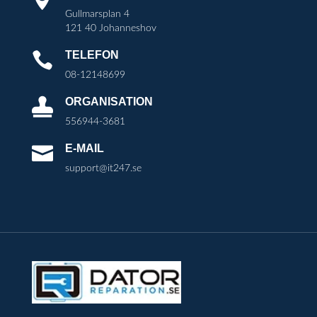
Gullmarsplan 4
121 40 Johanneshov
TELEFON

08-12148699
ORGANISATION

556944-3681
E-MAIL

support@it247.se