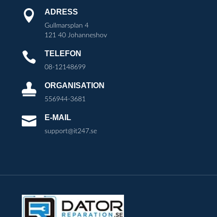
ADRESS

Gullmarsplan 4
121 40 Johanneshov
TELEFON

08-12148699
ORGANISATION

556944-3681
E-MAIL

support@it247.se