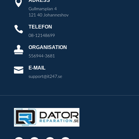
ADRESS

Gullmarsplan 4
121 40 Johanneshov
TELEFON

08-12148699
ORGANISATION

556944-3681
E-MAIL

support@it247.se