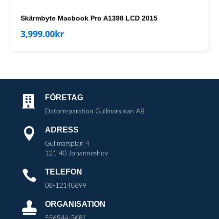
Skärmbyte Macbook Pro A1398 LCD 2015
3,999.00
kr
FÖRETAG

Datorreparation Gullmarsplan AB
ADRESS

Gullmarsplan 4
121 40 Johanneshov
TELEFON

08-12148699
ORGANISATION

556944-3681