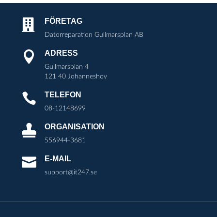
FÖRETAG

Datorreparation Gullmarsplan AB
ADRESS

Gullmarsplan 4
121 40 Johanneshov
TELEFON

08-12148699
ORGANISATION

556944-3681
E-MAIL

support@it247.se