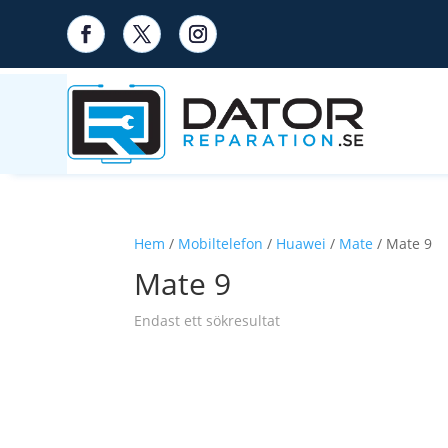
Hem
/
Mobiltelefon
/
Huawei
/
Mate
/ Mate 9
Mate 9
Endast ett sökresultat