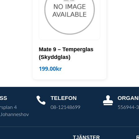
Mate 9 – Temperglas
(Skyddglas)
199.00
kr
SS
TELEFON
ORGAN


rsplan 4
08-12148699
556944-
 Johanneshov
TJÄNSTER