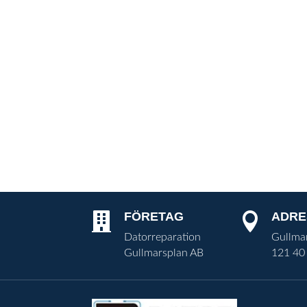
FÖRETAG
ADRE


Datorreparation
Gullma
Gullmarsplan AB
121 40