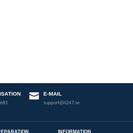
ISATION
E-MAIL

3681
support@it247.se
REPARATION
INFORMATION