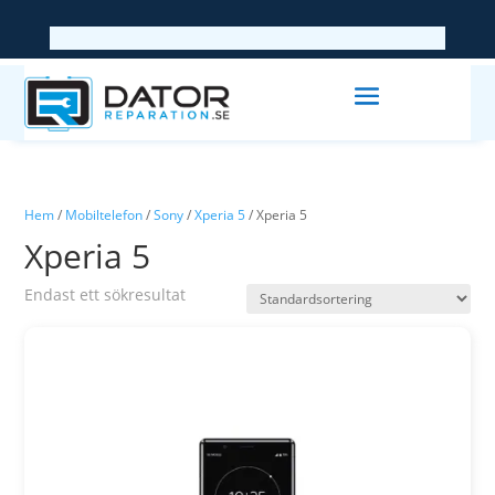
Hem
/
Mobiltelefon
/
Sony
/
Xperia 5
/ Xperia 5
Xperia 5
Endast ett sökresultat