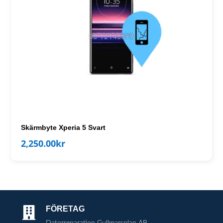
Skärmbyte Xperia 5 Svart
2,250.00
kr
FÖRETAG

Datorreparation Gullmarsplan AB