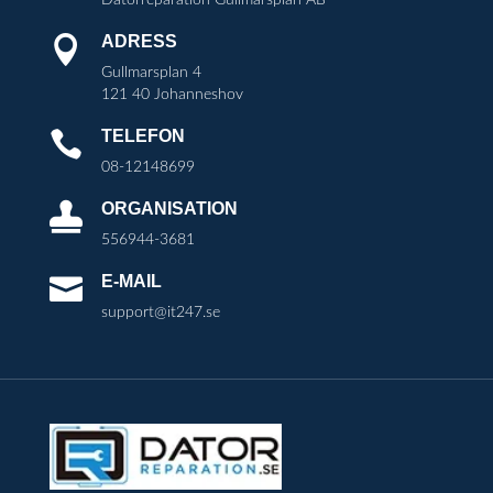
ADRESS

Gullmarsplan 4
121 40 Johanneshov
TELEFON

08-12148699
ORGANISATION

556944-3681
E-MAIL

support@it247.se