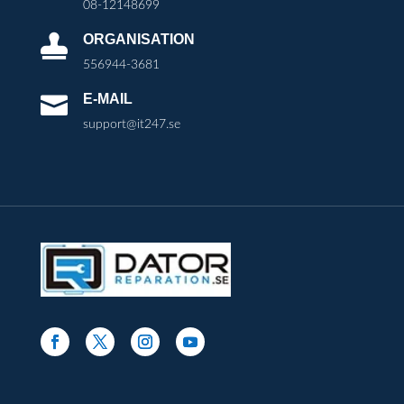
08-12148699
ORGANISATION

556944-3681
E-MAIL

support@it247.se