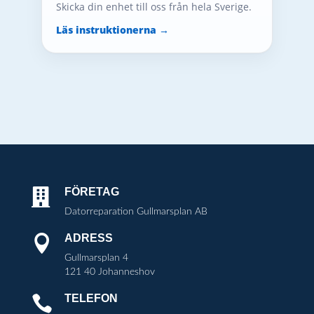
Skicka din enhet till oss från hela Sverige.
Läs instruktionerna →
FÖRETAG

Datorreparation Gullmarsplan AB
ADRESS

Gullmarsplan 4
121 40 Johanneshov
TELEFON
