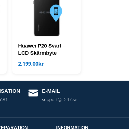
Huawei P20 Svart –
LCD Skärmbyte
2,199.00
kr
ISATION
E-MAIL

3681
support@it247.se
REPARATION
INFORMATION