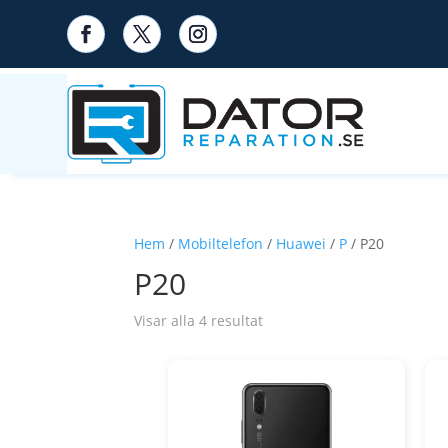
Hem
/
Mobiltelefon
/
Huawei
/
P
/ P20
P20
Visar alla 4 resultat