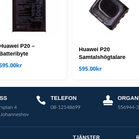
Huawei P20 –
Huawei P20
Batteribyte
Samtalshögtalare
695.00
kr
595.00
kr
SS
TELEFON
ORGAN


rsplan 4
08-12148699
556944-
 Johanneshov
TJÄNSTER