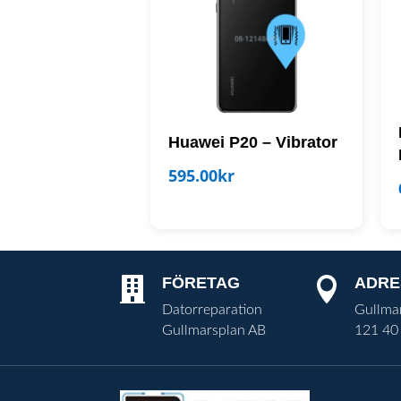
Huawei P20 – Vibrator
595.00
kr
FÖRETAG
ADRE


Datorreparation
Gullma
Gullmarsplan AB
121 40