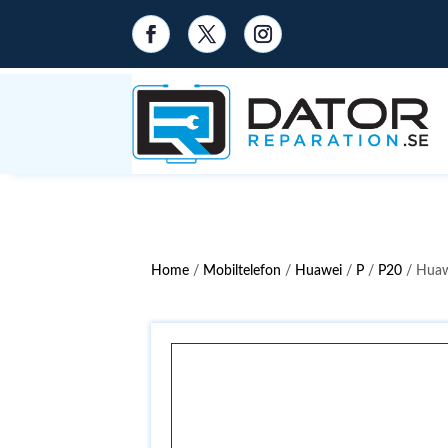
Home
/
Mobiltelefon
/
Huawei
/
P
/
P20
/ Huaw