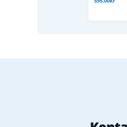
595.00
kr
Konta