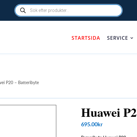
Products
search
STARTSIDA
SERVICE
ei P20 – Batteribyte
Huawei P20
695.00
kr