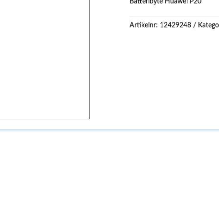
Batteribyte Huawei P20
Artikelnr:
12429248
Katego