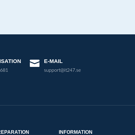
ISATION
E-MAIL

3681
support@it247.se
REPARATION
INFORMATION