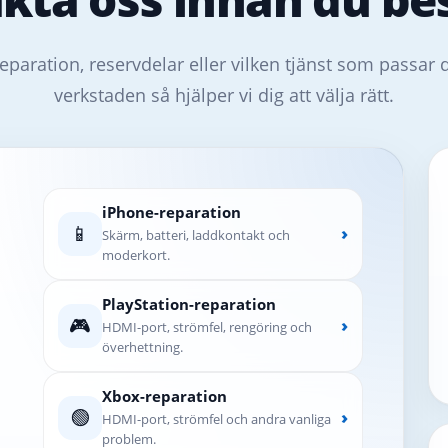
eparation, reservdelar eller vilken tjänst som passar 
verkstaden så hjälper vi dig att välja rätt.
iPhone-reparation
📱
›
Skärm, batteri, laddkontakt och
moderkort.
PlayStation-reparation
🎮
›
HDMI-port, strömfel, rengöring och
överhettning.
Xbox-reparation
🟢
›
HDMI-port, strömfel och andra vanliga
problem.