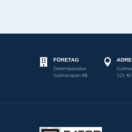
FÖRETAG
ADRE


Datorreparation
Gullma
Gullmarsplan AB
121 40