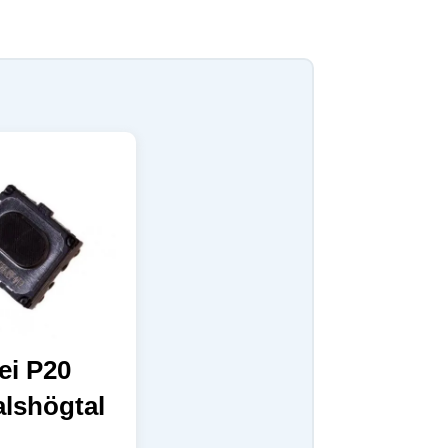
ei P20
lshögtal