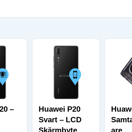
20 –
Huawei P20
Huaw
Svart – LCD
Samta
Skärmbyte
are