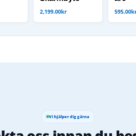
2,199.00
kr
595.00
k
Vi hjälper dig gärna
kta oss innan du bes