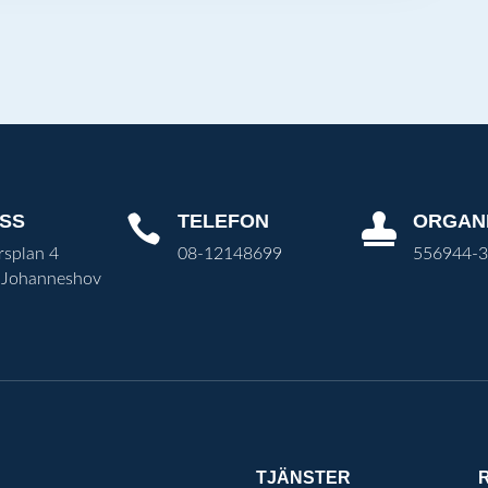
SS
TELEFON
ORGAN


rsplan 4
08-12148699
556944-
 Johanneshov
TJÄNSTER