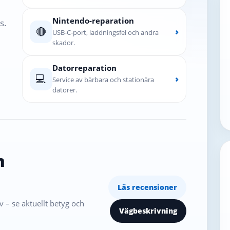
Nintendo-reparation
s.
🔴
›
USB-C-port, laddningsfel och andra
skador.
Datorreparation
💻
›
Service av bärbara och stationära
datorer.
n
Läs recensioner
 – se aktuellt betyg och
Vägbeskrivning