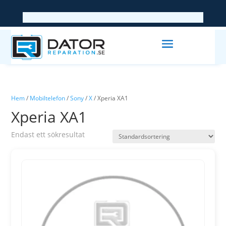
Hem
/
Mobiltelefon
/
Sony
/
X
/ Xperia XA1
Xperia XA1
Endast ett sökresultat