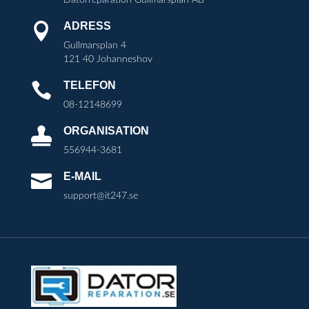
ADRESS

Gullmarsplan 4
121 40 Johanneshov
TELEFON

08-12148699
ORGANISATION

556944-3681
E-MAIL

support@it247.se